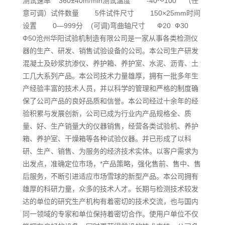
测试速率 360±40m/min测试温度 -40～100 （任
意可调）试件数量 5件试件尺寸 150×25mm时间
设置 0—999分 (可调)弯曲轴尺寸 Ф20 Ф30
Ф50沧州华阳试验机制造有限公司是一家从事各类检测仪
器的生产、研发、销售试验设备的公司。本公司生产研发
混凝土及砂浆抗渗仪、养护箱、养护室、水泥、沥青、土
工几大系列产品。本公司技术力量雄厚，拥有一批多年生
产经验丰富的技术人员，并以科学的管理和严格的制度确
保了公司产品的良好品质和信誉。本公司经过十余年的经
验积累与发展创新，公司已成为行业内产品规格全、质
量、好、生产销量大的仪器销售，经营各类试验机、养护
箱、养护室、干燥箱等各种试验仪器。并已形成了以科
研、生产、销售、为服务的经济技术实体。以客户需求为
出发点，准确定位市场，*产品策略，强化售前、售中、售
后服务，不断引进适应市场雪球的新型产品。本公司拥有
雄厚的科研力量，众多的技术人才。长期与检测技术较发
达的单位的研究生产机构有着密切的技术交流，也与国内
同一领域的专家和单位保持着密切合作。使用户单位不仅