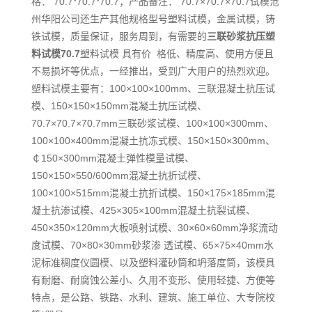
格： 70.7*70.7*70.7；产品备注： 70.7×70.7×70.7试模沧
州华阳公司还生产其他规格型号塑料试模，金属试模，铸
铁试模，质量保证，服务周到，有需要的
三联砂浆抗压塑
料试模70.7
塑料试模 具有价 格低、精度高、使用方便且
不易损坏等优点，一经推出，受到广大用户的热烈欢迎。
塑料试模主要有：100×100×100mm、三联混凝土抗压试
模、150×150×150mm混凝土抗压试模、
70.7×70.7×70.7mm三联砂浆试模、100×100×300mm、
100×100×400mm混凝土抗冻式模、150×150×300mm、
￠150×300mm混凝土弹性模量试模、
150×150×550/600mm混凝土抗折试模、
100×100×515mm混凝土抗折试模、150×175×185mm混
凝土抗渗试模、425×305×100mm混凝土抗裂试模、
450×350×120mm大板喷射试模、30×60×60mm净浆流动
度试模、70×80×30mm砂浆渗 透试模、65×75×40mm水
泥标准稠度仪圆模、以及塑料灌砂筒和坍落度筒，该模具
有耐磨、耐腐蚀公差小、久用不变形、使用轻捷、方便等
特点，是公路、铁路、水利、建筑、施工单位、大专院校