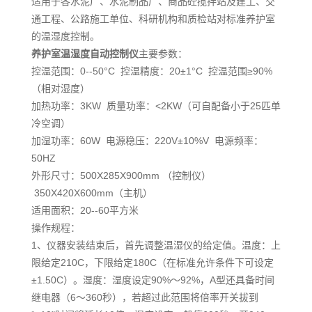
适用于各水泥厂、水泥制品厂、商品砼搅拌站及建工、交
通工程、公路施工单位、科研机构和质检站对标准养护室
的温湿度控制。
养护室温湿度自动控制仪
主要参数：
控温范围：0--50°C 控温精度：20±1°C 控温范围≥90%
（相对湿度）
加热功率：3KW 质量功率：<2KW（可自配备小于25匹单
冷空调）
加湿功率：60W 电源稳压：220V±10%V 电源频率：
50HZ
外形尺寸：500X285X900mm （控制仪）
350X420X600mm（主机）
适用面积：20--60平方米
操作规程：
1、仪器安装结束后，首先调整温湿仪的给定值。温度：上
限给定210C，下限给定180C（在标准允许条件下可设定
±1.50C）。湿度：湿度设定90%～92%，A型还具备时间
继电器（6～360秒），若超过此范围将倍率开关拔到