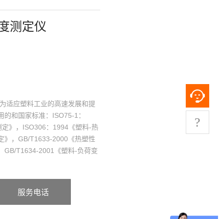
温度测定仪
是为适应塑料工业的高速发展和提
和国家标准：ISO75-1：
?
定》，ISO306：1994《塑料-热
GB/T1633-2000《热塑性
/T1634-2001《塑料-负荷变
广泛用于塑料化工企业及科研机
服务电话