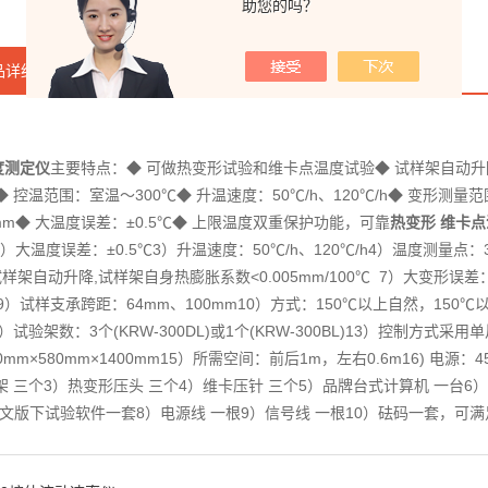
助您的吗？
品详细
在线咨询
度测定仪
主要特点：◆ 可做热变形试验和维卡点温度试验◆ 试样架自动升
0℃◆ 控温范围：室温～300℃◆ 升温速度：50℃/h、120℃/h◆ 变形测量范围：
1mm◆ 大温度误差：±0.5℃◆ 上限温度双重保护功能，可靠
热变形 维卡
）大温度误差：±0.5℃3）升温速度：50℃/h、120℃/h4）温度测量点：3
）试样架自动升降,试样架自身热膨胀系数<0.005mm/100℃ 7）大变形误差
）试样支承跨距：64mm、100mm10）方式：150℃以上自然，150
试验架数：3个(KRW-300DL)或1个(KRW-300BL)13）控制方式
0mm×580mm×1400mm15）所需空间：前后1m，左右0.6m16) 电源：45
架 三个3）热变形压头 三个4）维卡压针 三个5）品牌台式计算机 一台6
0\XP中文版下试验软件一套8）电源线 一根9）信号线 一根10）砝码一套，