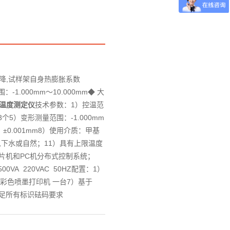
：15127715300
降,试样架自身热膨胀系数
-1.000mm～10.000mm◆ 大
点温度测定仪
技术参数：1）控温范
个5）变形测量范围：-1.000mm
：±0.001mm8）使用介质：甲基
℃以下水或自然；11）具有上限温度
采用单片机和PC机分布式控制系统；
00VA 220VAC 50HZ配置：1）
）彩色喷墨打印机 一台7）基于
可满足所有标识砝码要求