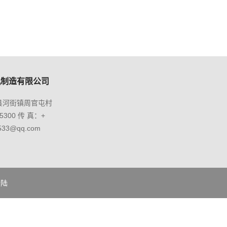
机制造有限公司
县河街镇周官屯村
5300 传 真：+
533@qq.com
登陆