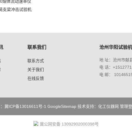
400熔体流动速率仪
00简支梁冲击试验机
讯
联系我们
沧州华阳试验
地 址：沧州市献
态
联系方式
电 话：+1512771
章
关于我们
电 邮： 1014651
在线反馈
号：
冀ICP备13016611号-1
GoogleSitemap
技术支持：
化工仪器网
管理
冀公网安备 13092902000398号