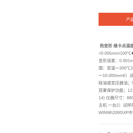
产
热变形 维卡点温
<0.005mm/10
变形误差：0.00
围：室温～300℃2
～10.000mm6
硅油或变压器油；9
双重保护功能；12）
14) 仪器尺寸：88
主机 一台2）试样
WIN98\200