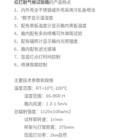
疝灯耐气候试验箱
的产品特点
1、内外壳全不锈钢或外壳采用冷轧板喷涂
2、*数字显示温湿度
3、配有黑板温度计显示箱内黑板温度
4、箱内配有多向喷嘴可作淋雨试验
5、配有辐照计显示箱内光照强度
6、箱内配有滤光玻璃
7、氙弧灯点灯时间控制
8、喷淋周期控制
主要技术参数和规格
温度范围：RT+10℃-100℃
湿度范围：65-95R.H
箱内风速：1.2-1.5m/s
总辐射强度：1120±100w/m2
试样架转速：1r/min
样架与灯管距离：375mm
氙弧灯功率：2kw自然