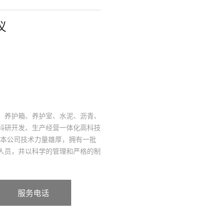
仪
、养护箱、养护室、水泥、沥青、
科研开发、生产经营一体化高科技
。本公司技术力量雄厚，拥有一批
人员，并以科学的管理和严格的制
器总汇的良好信誉。本公司经过十
公司已成为行业内产品规格全、质
销售中心。经
服务电话