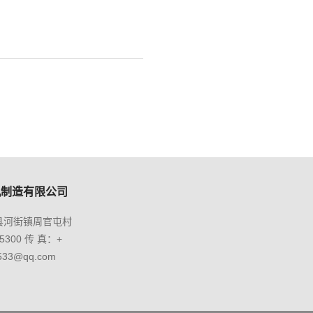
机制造有限公司
县河街镇周官屯村
5300 传 真：+
533@qq.com