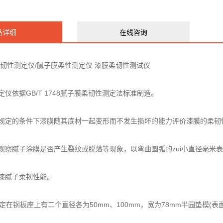
品详细
在线咨询
性测定仪/腻子膜柔性测定仪 漆膜柔韧性测试仪
依据GB/T 1748腻子膜柔韧性测定法标准制造。
定的条件下漆膜随其底材一起变形而不发生损坏的能力评价漆膜的柔韧
腻子涂膜是否产生裂纹或脱落等现象，以弯曲圆弧的zui小直径毫米表
腻子柔韧性能。
钢板座上有二个直径各为50mm、100mm，宽为78mm半园垫模(表