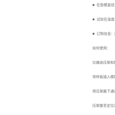
■ 在垫模直径
■ 试验在温度23
■ 订购信息：
如何使用：
仪器由压架和模板
将样板插入模板
将压架搬下通过
压架搬至定位肖处