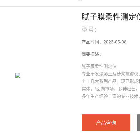
腻子膜柔性测定
型号：
产品时间：2023-05-08
简要描述：
腻子膜柔性测定仪
专业研发混凝土及砂浆抗渗仪
土工几大系列产品。现已形成
实体，*面向市场，多种经营
多年生产经验丰富的专业技术
度确保了产品的品质和公司仪
余年的经验积累与发展创新，
量价格优，生产销量大的仪器
产品咨询