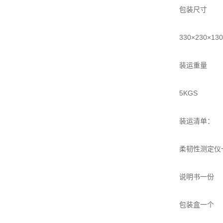
包装尺寸
330×230×13
装运重量
5KGS
装运清单：
柔韧性测定仪
说明书一份
包装盒一个