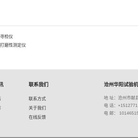
漏寻检仪
层打磨性测定仪
讯
联系我们
沧州华阳试验
地 址：沧州市献
态
联系方式
电 话：+1512771
章
关于我们
电 邮： 1014651
在线反馈