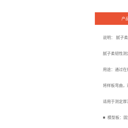
产
说明： 腻子柔韧
腻子柔韧性测定仪
用途：通过在规
将样板弯曲，观察
适用于测定厚漆
■ 模型板：固定在