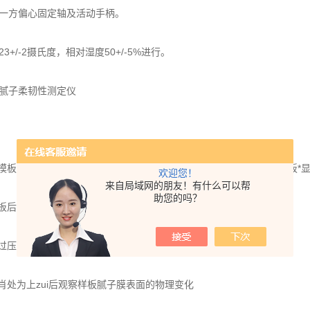
一方偏心固定轴及活动手柄。
+/-2摄氏度，相对湿度50+/-5%进行。
腻子柔韧性测定仪
两部分组成，使用时先将压紧辊柄和压架放置模板的后端，使模板*显
欢迎您！
来自局域网的朋友！有什么可以帮
助您的吗？
后端的小槽内并用压紧柄使偏心轴压住样板的一端。
压架上的滚动轴使样板沿着模板表面均匀地弯曲变形。
为上zui后观察样板腻子膜表面的物理变化