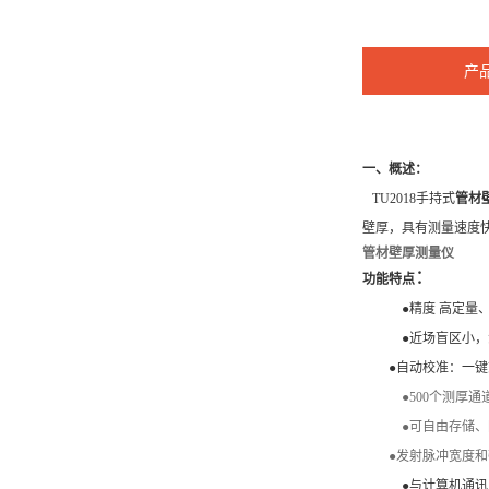
产
一、概述：
TU2018手持式
管材
壁厚，具有测量速度
管材壁厚测量仪
：
功能特点
●
精度 高定
●
近场盲区小
●
自动校准：一键
●500
个测厚通
●
可自由存储、
●
发射脉冲宽度和
●
与计算机通讯