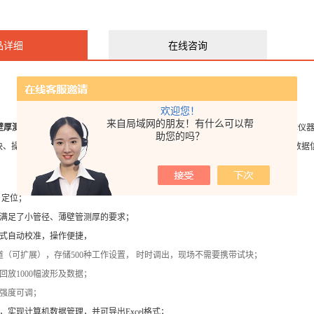
品详细
在线咨询
欢迎您！
来自局域网的朋友！有什么可以帮
壁厚测量仪
是我公司依据超声测厚技术为管材行业研发的便携式壁厚测量仪器，本仪
助您的吗？
快、操作简单、性能稳定、测量 准确、便于携带等特点，同时可与PC连接，实现数据
量、定位；
，满足了小管径、薄壁管测厚的要求；
式自动校准，操作便捷，
道（可扩展），存储
500
种工作设置， 时时调出，现场不需要携带试块；
回放
1000
幅波形及数据；
强度可调；
，实现计算机数据管理，并可导出
Excel
格式；