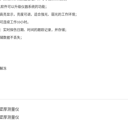
讯软件可以升级仪器系统的功能；
屏高亮显示，亮度可调，适合强光、弱光的工作环境；
可连续工作
10
小时。
录：实时探伤日期、时间的跟踪记录，并存储；
存储数据不丢失；
示
警
和解冻
材壁厚测量仪
材壁厚测量仪