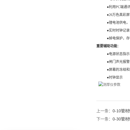
●
利用
PC
端通
●26
万色真彩
●
锂电池供电，
●
实时时钟记
●
掉电保护，
重要辅助功能
：
●
电源状态指
●
闸门声光报
●
屏幕的冻结
●
时钟显示
上一条：
0-10管
下一条：
0-30管