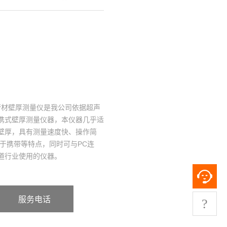
式管材壁厚测量仪是我公司依据超声
携式壁厚测量仪器，本仪器几乎适
壁厚，具有测量速度快、操作简
于携带等特点，同时可与PC连
道行业使用的仪器。
服务电话
?