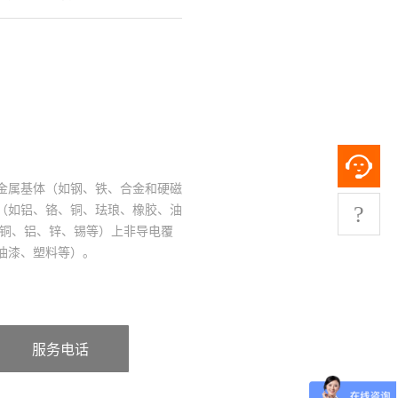
金属基体（如钢、铁、合金和硬磁
?
（如铝、铬、铜、珐琅、橡胶、油
如铜、铝、锌、锡等）上非导电覆
油漆、塑料等）。
服务电话