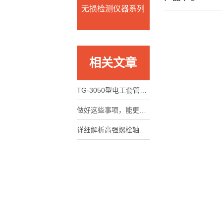
无损检测仪器系列
相关文章
TG-3050型电工套管阻燃性能测试仪的功能解读
做好这些事项，能更好保护马歇尔稳定度测定仪
详细解析高强螺栓轴力扭矩复合检测仪的适用标准、特点及操作系统