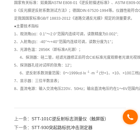
国家有关标准：如美国ASTM E808-01《逆反射描述标准》、ASTM E809-
0《反光膜逆反射系数测试方法》；德国DIN 67520-1994等。仪器性能符合GB
足我国国家标准GB/T 18833-2012《道路交通反光膜》规定的测量要求。
●主要技术指标
1、观测角(α)：0.1°～2.0°范围内连续可调，读数精度为0.002°;
2、入射角(β)：-40°～+40°范围内连续可调，读数分度为1°；
3、光源色温：2856K（即标准A光源）；
4、探测器：硅二管，经滤光器修正后符合CIE标准光度观察者光谱光视效率
5、探测器孔径对试样的张角：12′；
-1
-2
6、逆反射系数测量范围：0～1999cd·lx
·m
(分×1、×10、×100三档
7、显示器：三位半数显表；
8、直流电源：输入交流电压220V、50Hz；输出直流电压约在1～6V范围内连
上一条：
STT-101C逆反射标志测量仪（触屏版）
下一条：
STT-930突起路标抗冲击测定器