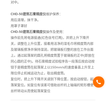
对中。
CHD-50
建筑石膏稠度仪
维护保养：
用后清理，抹干净。
用罩子罩好
CHD-50
建筑石膏稠度仪
操作及使用：
操作前先将电源接通(红色信号灯两)，并把上升下降开
关，调整在上升位置，接着用洁净的湿毛巾将稠度筒内部
及玻璃板擦净并保持湿润，把玻璃板归整的放在工作台面
上。通过起落架的圆孔将稠度筒置于玻璃板的正中(即放在
同心圆的正中)。待石膏稠度试验程序告一段落后按启动按
钮于是稠度筒在起落架上以150mm/s的速度垂直上升至上
限位停止机械运动为止，取出稠度筒。
复位时，把上升下降开关调到下降位置，按启动按钮，起
落架复位。如复位有误差可借助丝杆的上轴端的矩形槽使
丝杆转动从而使起落架复位