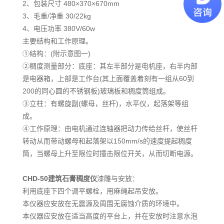
2、包装尺寸 480×370×670mm
3、毛重/净重 30/22kg
4、电压功率 380V/60w
主要结构和工作原理。
①结构：(附示意图一)
②稠度测量部分：底座：其左半部分是电机座，右半内部
是电器箱，上部是工作台(其上面覆盖着刻有一组从60到
200的同心圆的不锈钢板)玻璃板和稠度筒组成。
③立柱：有螺旋副(螺母，丝杆)，水平仪，起落架等组
成。
④工作原理：由电机通过连轴器把动力传给丝杆，使丝杆
转动从而带动螺母和起落架以150mm/s的速度提起稠度
筒，当螺母上升至限位时撞击限位开关，从而切断电源。
CHD-50
建筑石膏稠度仪
漆雕与安放：
利用底座下四个调平螺栓，用麻绳起吊安放。
本仪器应安放在无震源及周围无腐蚀介质的环境中。
本仪器应安放在适当高度的平台上，并在安放时注意水泡