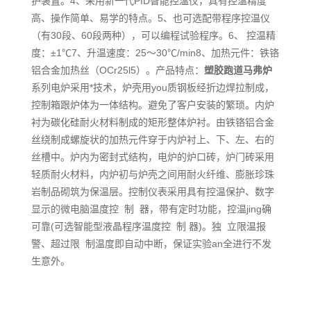
护装置。4、采用新一代PID智能控温仪，具有控温精度
高、操作简单、易学的特点。5、也可选配带程序控温仪
（有30段、60段两种），可以编程试验程序。6、 控温精
度：±1℃7、升温速度：25～30℃/min8、加热元件：铁铬
铝合金加热丝（OCr25l5）。产品特点：
塑胶跑道马弗炉
系列电炉采用*技术，炉壳用you质钢板经折边焊拉制成，
控制箱跟炉体为一体结构。避免了客户安装的繁琐。内炉
衬为碳化硅耐火材料制成的矩形整体炉衬。由铁铬铝合金
丝绕制成螺旋状的加热元件穿于内炉衬上、下、左、右的
丝槽中。炉内为密封式结构，电炉的炉口砖，炉门砖采用
轻质耐火材料，内炉初与炉壳之间用耐火纤维、膨胀珍珠
岩制品砌筑为保温层。控制仪表采用具有控温保护、数字
显示的微电脑温度控 制 器，带有定时功能，控温jing确
可靠(可选智能型液晶程序温度控 制 器)。独 立限温报
警、超过限 制温度即自动中断，保证实验an全进行不发
生意外。