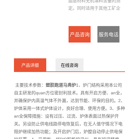
面层材料无机填料含量的测
定。同时适用于其他工矿企
业、科研单位做元素分析、测
定和金属零件热处理及耐热漆
的耐热性能、涂料灰份的测
产品咨询
服务电话
定。本仪器具有重量轻、升温
速度快、节能、省时等特点，
：
能满足各种快速烧结的要求。
产品详细
在线咨询
15127715300
主要技术参数：
塑胶跑道马弗炉
1、炉门结构采用本公司
自主研发的quan方位密封利技术。具有开启方便、an全，
并确保炉内高温气体不外漏，达到节能、环保的目的。2、
炉体采用一体式炉体设计，良好合理、使用方便。3、多种
an全保障措施：设有过压、过流、炉体表面过热保护开
关。另设防止供电线路停电恢复后，在无人值守情况下电
阻炉继续加热功能；及开启炉门后，炉膛自动停止供电保