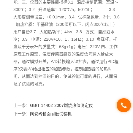
能。三、仪器的主要性能指标3.1 温度控制范围：室温～
300℃；3.2 升温速率：120℃/h，50℃/h； 3.3
大形变测量误差：+0.01mm；3.4 试样架数量：3个；3.6
加热介质：甲基硅油（200厘斯以下，闪点300℃以上）
用户自备3.7 大加热功率：4kw；3.8 方式：自然或水
冷；3.9 电源：220V+10，1，15HZ；3.10 负载杆、托
盘及千分表杆的质量共：68g+1g；电压：220V 四、工作
原理工作原理，温度传感器感受的温度信号输入给放大
器，通过模拟开关，A/D转换输入温控表，通过运行PID程
序(仪表内)给出相应的加热参数，控制加热器的加热时
间，从而达到控温的目的，使试验能可靠的进行，从而保
证了试验的可靠。
上一条：
GB/T 14402-2007燃烧热值测定仪
下一条：
陶瓷砖釉面耐磨试验机