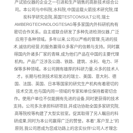
产试验仪器的企业之一引进和生产销售的高新技术综合公
司。本公司与中科院,水科院,中国运载火箭技术研究院,煤
炭科学研究总院,英国TESTCONSULT公司,瑞士
AMBERGTECHNOLOGTESAG等多家国内外科研机构有
密切合作关系。自主或联合研发了多种先进检测仪器,广泛
应用于各种领域。多年以来,公司以严格的管理,先进的技
术,诚信的经营,的服务赢得众多客户的信赖与支持。同时赢
得国内外诸多厂家的青睐,成为他们产品在中国的主要代理
机构。产品广泛涉及公路、铁路、建筑、水利、电力、环
保等多种领域。本公司拥有雄厚的科研力量,众多的技术人
才。长期与检测技术较发达的瑞士、美国、意大利、德
国、法国、英国、日本等国家的研究生产机构有着密切的
技术交流,也与国内同一领域的专家和单位保持着密切合
作。使用户单位不仅能拥有先进的设备,同时更获得的技术
支持。公司多次承担科研项目,并成功协助全国多家研究院,
高等院校等构建了大型实验室。促其取得了另人瞩目的科
研成果,同时为本公司赢得广泛的赞誉。本着“,客户至上"的
原则,我公司愿成为您成功路上的忠实伙伴!公司人才理念: