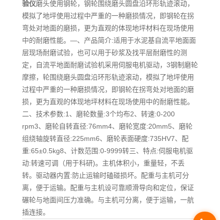
验仪
磨头使用钢轮，钢轮围绕磨头圆盘沿环形轨迹滚动，
模拟了地坪使用过程中严重的一种磨损情况，即钢轮在拐
弯处对地面的磨损，更为直观的体现地坪材料在现场使用
中的耐磨性能。—、产品简介:适用于水泥基自流平地面面
层现场耐磨试验，也可以用于砂浆及找平层耐磨性的测
定，自流平地面耐磨试验机采用伺服电机驱动，3钢制磨轮
摩擦，轮围绕磨头圆盘沿环形轨迹滚动，模拟了地坪使用
过程中严重的一种磨损情况，即钢轮在拐弯处对地面的磨
损，更为直观的体现地坪材料在现场使用中的耐磨性能。
二、技术参数:1、磨轮数量:3个均布2、转速:0-200
rpm3、磨轮自转直径:76mm4、磨轮宽度:20mm5、磨轮
组绕轴旋转直径:225mm6、磨轮表面硬度:735HV7、配
重:65±0.5kg8、计数范围:0-9999转三、特点:伺服电机驱
动:转速可调（用于科研)。主机体积小，重量轻，不丢
转。驱动器内置:防止运输时磕碰损坏。配重与主机可分
离，便于运输。配重与主机设可靠顺滑导向和定位，保证
碾轮与地面间压力准确。与主机可分离，便于运输，一航
插连接。