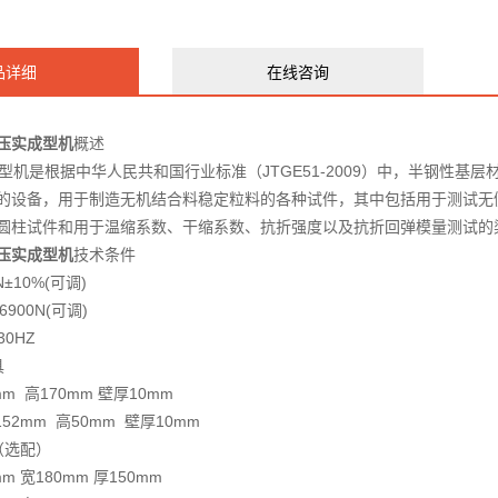
品详细
在线咨询
压实成型机
概述
成型机是根据中华人民共和国行业标准（JTGE51-2009）中，半钢性基
的设备，用于制造无机结合料稳定粒料的各种试件，其中包括用于测试无
圆柱试件和用于温缩系数、干缩系数、抗折强度以及抗折回弹模量测试的
压实成型机
技术条件
±10%(可调)
6900N(可调)
30HZ
具
 高170mm 壁厚10mm
2mm 高50mm 壁厚10mm
（选配）
 宽180mm 厚150mm