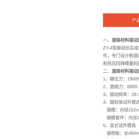
产
一、
道路材料振动
ZY-4型振动压实
件，专门设计制造
和抗压回弹模量的
二、
道路材料振动
1、静压力：1900N
2、激振力：6800-
3、振动频率：28-
4、圆柱体试件模
钢模：内径152mm
钢模套环：内径15
5、梁式试件模具
钢侧板：长450mm