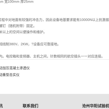
 宽100mm 厚25mm
中对地面有较强的冲击力，因此设备地基要求能有10000N以上抗激振
螺钉（随机附带）固定。
米以上的空间以便操作和维护。
线制380V、2KW，?设备应可靠接地。
内。电控箱和变频器、主机之间，针数相同的航空插头一一对应连接。
动加压混凝土渗透仪
动重型击实仪
讯
联系我们
沧州华阳试验