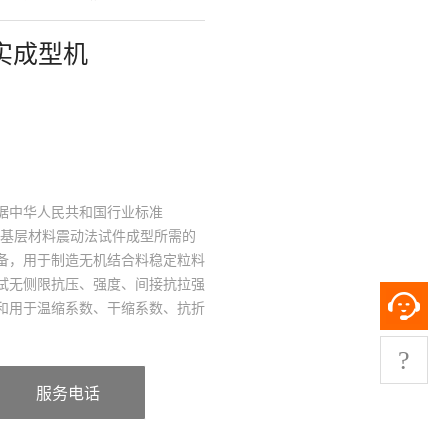
实成型机
据中华人民共和国行业标准
半钢性基层材料震动法试件成型所需的
备，用于制造无机结合料稳定粒料
试无侧限抗压、强度、间接抗拉强
和用于温缩系数、干缩系数、抗折
梁式试件。
?
服务电话