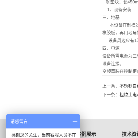
钢垫块：长450mm
1、设备安装
三、
地基
本设备在制模过程
橡胶板，再用地角
设备周边应有1
四、
电源
设备所需电源为三相
设备连接。
变频器装在控制柜
上一条：
不锈钢自
下一条：
粗粒土电
请您留言
产品展示
案例展示
技术资
感谢您的关注，当前客服人员不在