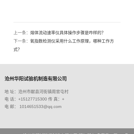
上一条：
熔体流动速率仪具体操作步骤是咋样的？
下一条：
氧指数检测仪采用什么工作原理，哪种工作方
式？
沧州华阳试验机制造有限公司
地 址：沧州市献县河街镇周官屯村
电 话：+15127715300 传 真：+
电 邮： 1014651533@qq.com