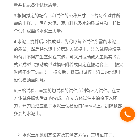
量并记录各个试模质量。
3 根据拟定的配合比和试件的公称尺寸，计算每个试件所
需的土样、加固料水泥、添加料以及水的质量总和，即每
个试件成型的水泥土质量。
4 水泥土搅拌后尽快成型，先称取每个试件所需的水泥土
的质量，然后将水泥土分层装入试模中，装入试模应填塞
均匀并不得产生空洞或气泡，可采用振动或人工捣实的方
式来成型（振动成型试模应附着或固定在振动台上， 振实
时间不少于3min）；振实后，将高出试模上沿口的水泥土
沿试模顶面削除。
5 压缩试验、直接剪切试验的试件应制备环刀试件。在立
方体试件振实后2h内完成。在立方体试件中徐徐压入环
刀，环刀顶沿应低于水泥土试模沿口5mm以上，刮除顶部
多余的水泥土。
一种水泥土系数测定装置及其测定方法，其特征在于：