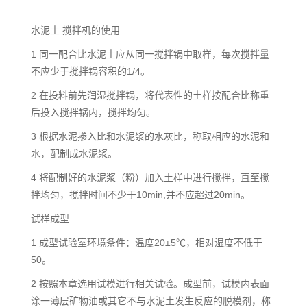
水泥土 搅拌机的使用
1 同一配合比水泥土应从同一搅拌锅中取样，每次搅拌量
不应少于搅拌锅容积的1/4。
2 在投料前先润湿搅拌锅，将代表性的土样按配合比称重
后投入搅拌锅内，搅拌均匀。
3 根据水泥掺入比和水泥浆的水灰比，称取相应的水泥和
水，配制成水泥浆。
4 将配制好的水泥浆（粉）加入土样中进行搅拌，直至搅
拌均匀，搅拌时间不少于10min,并不应超过20min。
试样成型
1 成型试验室环境条件：温度20±5℃，相对湿度不低于
50。
2 按照本章选用试模进行相关试验。成型前，试模内表面
涂一薄层矿物油或其它不与水泥土发生反应的脱模剂，称