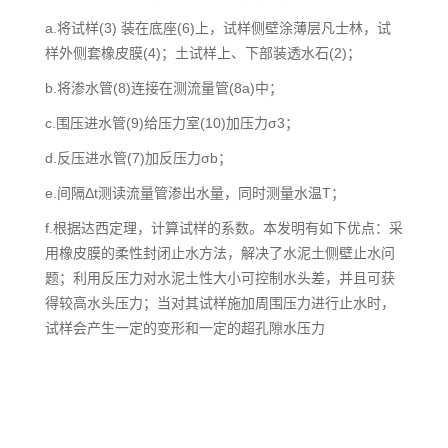
a.将试样(3) 装在底座(6)上，试样侧壁涂薄层凡士林，试
样外侧套橡皮膜(4)；土试样上、下部装透水石(2)；
b.将渗水管(8)连接在测流量管(8a)中；
c.围压进水管(9)给压力室(10)加压力σ3；
d.反压进水管(7)加反压力σb；
e.间隔Δt测读流量管渗出水量，同时测量水温T；
f.根据达西定理，计算试样的系数。本发明有如下优点：采
用橡皮膜的柔性封闭止水方法，解决了水泥土侧壁止水问
题；利用反压力对水泥土性大小可控制水头差，并且可获
得较高水头压力；当对其试样施加周围压力进行止水时，
试样会产生一定的变形和一定的超孔隙水压力