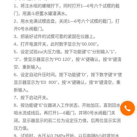
1、将注水咀的螺帽拧下，同时打开1—6号六个试模的截
门，用漏斗把蓄水罐灌满水。
2、用水充满试模底盘，关闭1—6号六个试模的截门，打
开0号水阀截门。
3、把装好试件的试模可靠的紧固在仪器上。
4、打开电源开关，此时数字显示为“00.000”。
5、设定试验zui大压力值。按下功能键“C”分别输入“1”、
“2”、使显示器显示为“PO 120”，按“A”键确认，按“B”键清
空、重新输入。
6、设定自动升压时间。按下功能键“D”，按下数字键“8”使
显示器显示为“E0 800”，按“A”键确认，按“B”键清空，重
新输入。
7、按下启动开关。
8、按功能键“E”仪器进入工作状态，开始加压，直到回水
咀水流成线后，再打开1—6截门，并将0号水阀截门关
闭。显示器显示的前二位为设定压力值，后两位显示实测
压力值。
9、试验时，水压从0.2MPa开始，以后每隔8小时增加水