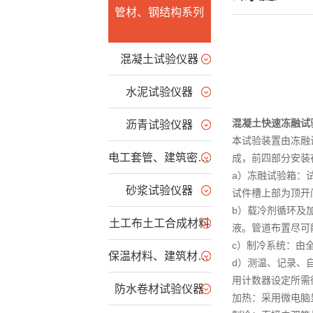
管材、钢结构系列
混凝土试验仪器
水泥试验仪器
混凝土快速冻融试
沥青试验仪器
本试验装置由冻融
电工套管、建筑密封胶系列
成，前四部分安装
a）冻融试验箱：
砂浆试验仪器
试件槽上部为顶开
b）载冷剂循环及
土工布土工合成材料
液。管道布置尽可
c）制冷系统：由
保温材料、建筑材料燃烧
d）测温、记录、
用计数器设定所需
防水卷材试验仪器
加热：采用微电脑