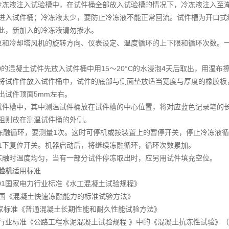
冷冻液注入试验槽中，在试件桶全部放入试验槽的情况下，冷冻液注入至
进入试件桶；冷冻液太少，要防止冷冻液不能正常回流。试件槽为开口式
此，新加入的冷冻液请勿掺水。
泵和冷却塔风机的旋转方向、仪表设定、温度循环的上下限和循环次数。
0*400的混凝土试件先放入试件桶中用15～20°C的水浸泡4天后取出，用
将试件件放入试件桶中，试件的底部与侧面垫放适当宽度与厚度的橡胶板
出试件顶面5mm左右。
试件槽中，其中测温试件桶放在试件槽的中心位置，将对应蓝色记录笔的
阻则放在测温试件桶的外侧。
次冻融循环，要测量1次。这时可停机或按装置上的暂停开关，停止冷冻液
1下复位开关。机器启动后，将继续冻融循环，循环次数累加。
冻融时温度均匀，当有一部分试件停冻取出时，应另用试件填充空位。
验机
适用标准
0-2001国家电力行业标准《水工混凝土试验规程》
66美国《混凝土快速冻融能力的标准试验方法》
5国家标准《普通混凝土长期性能和耐久性能试验方法》
4交通行业标准《公路工程水泥混凝土试验规程 》中的《混凝土抗冻性试验》