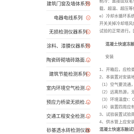
制冷：直接由双笔
建筑门窗及墙体系列
载、超温、超压等
e）冷却水循环系
电器电线系列
开关关掉冷却塔风
试验的正常进行。
无损检测仪器系列
混凝土快速冻
涂料、漆膜仪器系列
安装
陶瓷砖砌墙砖路面砖系列
1、开箱后，应检
建筑节能检测系列
2、本装置对安装
（1）空气要流通
室内环境空气检测仪器
（2）远离热源，
（3）环境温度t：0
预应力桥梁无损检测设备
（4）装置四周应
3、试验装置试验
交通工程安全检测仪器
4、供水管上应安
混凝土快速冻融试
砂基透水砖检测仪器