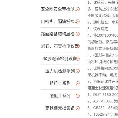
1、试验前，先将
安全网安全带检测仪器类
多，要防止冷冻液
不断吸潮稀释。因
自密实、隔墙板检测类仪器
2、通电检查：水
3、仪表设定
路面路基结构层检测仪
4、将100*10
的初始值。然后再
岩石、石膏检测仪器
高度应始终保持高
5、把试件桶放入
塑胶跑道检测设备
而将短引线的铂电
6、试件每隔25
压力机检测系列
果机器不动，可按
7、为保证试件在
粗粒土系列
混凝土快速冻融试
1、DL/T 515
硬度计系列
2、ASTM/C6
3、GBJ82－8
高铁建无损设备
4、T0525-9