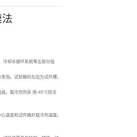
速法
、冷却水循环系统等五部分组
体发泡。试验箱的左边为试件槽，
。载冷剂剂采 用-45°C防冻
中心温度和试件桶外载冷剂温度。