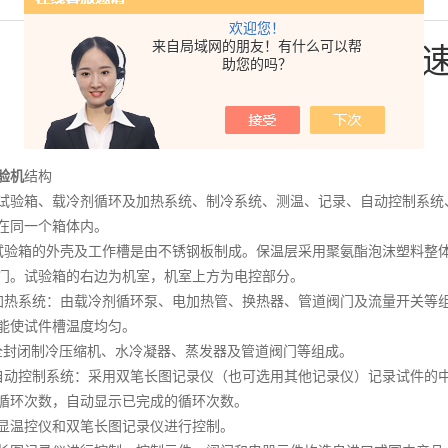
欢迎您！
来自局域网的朋友！有什么可以帮
混泥土快速冻融试验机快
助您的吗？
2014-04-14
验机
结构
试验箱、载冷剂循环及加热系统、制冷系统、测温、记录、自动控制系统
在同一个箱体内。
试验箱的外壳及工作槽是由不锈钢板制成。保温层采用聚氨酯泡沫塑料整
门。试验箱的右边为机室，机室上方为电控部分。
加热系统：由载冷剂循环泵、电加热管、换热器、管道阀门及流量开关等组成
能使试件槽温度均匀。
全封闭制冷压缩机、水冷凝器、蒸发器及管道阀门等组成。
自动控制系统：采用双笔长图记录仪（也可选用其他记录仪）记录试件的
循环次数，自动显示已完成的循环次数。
显温控仪和双笔长图记录仪进行控制。