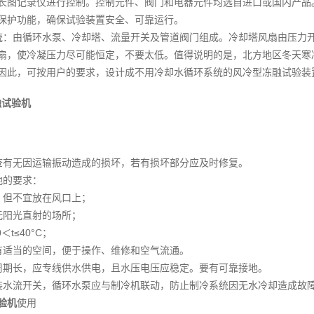
长图记录仪进行控制。控制元件、阀门和电器元件均选自进口或国内产品
保护功能，确保试验装置安全、可靠运行。
统：由循环水泵、冷却塔、流量开关及管道阀门组成。冷却塔风扇由压力
扇，使冷凝压力尽可能恒定，不要太低。值得说明的是，北方地区冬天寒
因此，可按用户的要求，设计成不用冷却水循环系统的风冷型冻融试验装
融试验机
查有无因运输振动造成的损坏，若有损坏部分应及时修复。
地的要求：
，但不宜放在风口上；
无阳光直射的场所；
＜t≤40°C；
有适当的空间，便于操作、维修和空气流通。
周期长，应专线供水供电，且水压电压应稳定。要有可靠接地。
装水流开关，循环水泵应与制冷机联动，防止制冷系统因无水冷却造成故
验机
使用