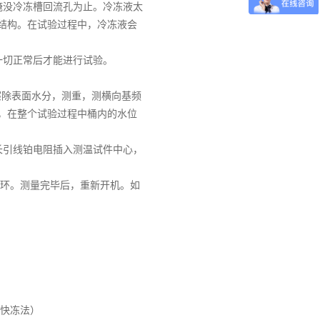
淹没冷冻槽回流孔为止。冷冻液太
结构。在试验过程中，冷冻液会
一切正常后才能进行试验。
湿布擦除表面水分，测重，测横向基频
，在整个试验过程中桶内的水位
长引线铂电阻插入测温试件中心，
循环。测量完毕后，重新开机。如
（快冻法）