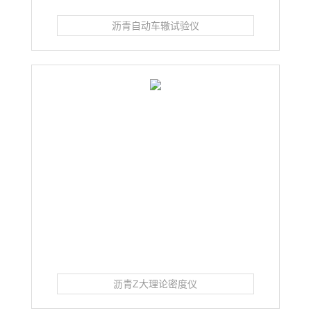
沥青自动车辙试验仪
沥青Z大理论密度仪